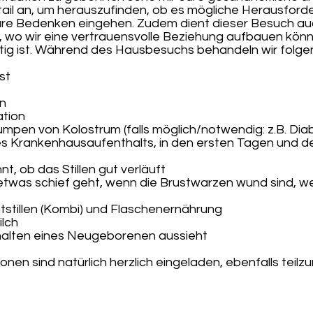
ail an, um herauszufinden, ob es mögliche Herausford
 eure Bedenken eingehen. Zudem dient dieser Besuch au
wo wir eine vertrauensvolle Beziehung aufbauen könne
htig ist. Während des Hausbesuchs behandeln wir folg
st
en
ation
mpen von Kolostrum (falls möglich/notwendig: z.B. Dia
es Krankenhausaufenthalts, in den ersten Tagen und 
nnt, ob das Stillen gut verläuft
 etwas schief geht, wenn die Brustwarzen wund sind, 
stillen (Kombi) und Flaschenernährung
lch
halten eines Neugeborenen aussieht
nen sind natürlich herzlich eingeladen, ebenfalls teil