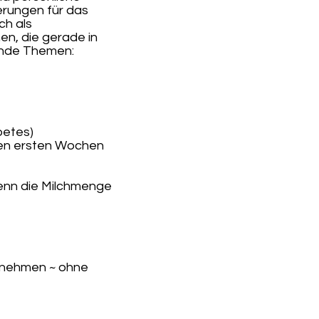
erungen für das
ch als
n, die gerade in
ende Themen:
betes)
den ersten Wochen
wenn die Milchmenge
zunehmen ~ ohne