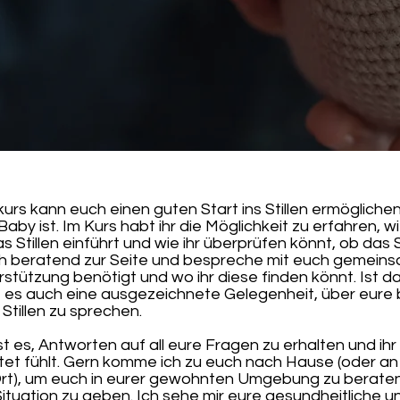
skurs kann euch einen guten Start ins Stillen ermögliche
by ist. Im Kurs habt ihr die Möglichkeit zu erfahren, wi
das Stillen einführt und wie ihr überprüfen könnt, ob das St
h beratend zur Seite und bespreche mit euch gemeins
tützung benötigt und wo ihr diese finden könnt. Ist da
 es auch eine ausgezeichnete Gelegenheit, über eure 
Stillen zu sprechen.
st es, Antworten auf all eure Fragen zu erhalten und ihr
et fühlt. Gern komme ich zu euch nach Hause (oder an
t), um euch in eurer gewohnten Umgebung zu beraten
 Situation zu geben. Ich sehe mir eure gesundheitliche u